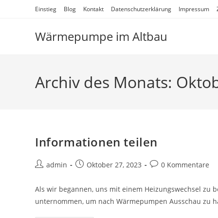
Zum
Einstieg
Blog
Kontakt
Datenschutzerklärung
Impressum
Inhalt
springen
Wärmepumpe im Altbau
Archiv des Monats: Okto
Informationen teilen
Beitrags-
Beitrag
Beitrags-
admin
Oktober 27, 2023
0 Kommentare
Autor:
veröffentlicht:
Kommentare:
Als wir begannen, uns mit einem Heizungswechsel zu b
unternommen, um nach Wärmepumpen Ausschau zu halt