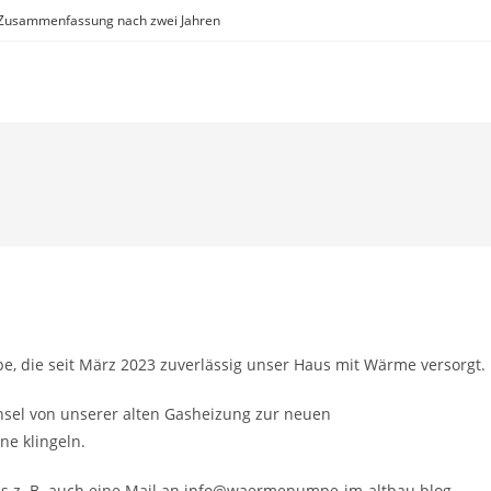
Zusammenfassung nach zwei Jahren
, die seit März 2023 zuverlässig unser Haus mit Wärme versorgt.
hsel von unserer alten Gasheizung zur neuen
e klingeln.
uns z. B. auch eine Mail an info@waermepumpe-im-altbau.blog