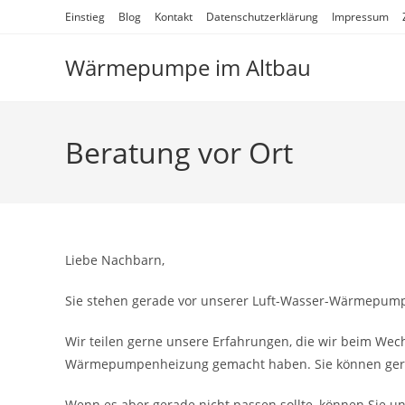
Zum
Einstieg
Blog
Kontakt
Datenschutzerklärung
Impressum
Inhalt
springen
Wärmepumpe im Altbau
Beratung vor Ort
Liebe Nachbarn,
Sie stehen gerade vor unserer Luft-Wasser-Wärmepumpe
Wir teilen gerne unsere Erfahrungen, die wir beim Wec
Wärmepumpenheizung gemacht haben. Sie können gern
Wenn es aber gerade nicht passen sollte, können Sie 