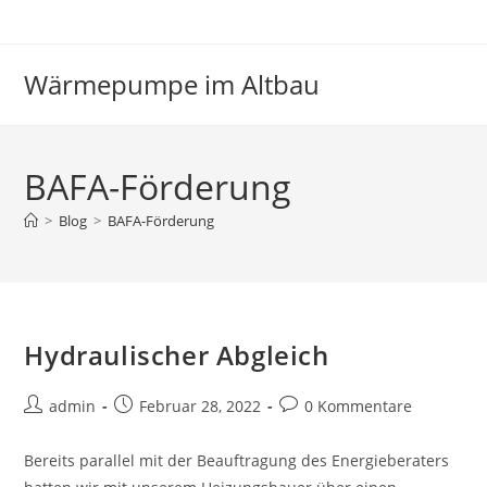
Zum
Inhalt
springen
Wärmepumpe im Altbau
BAFA-Förderung
>
Blog
>
BAFA-Förderung
Hydraulischer Abgleich
Beitrags-
Beitrag
Beitrags-
admin
Februar 28, 2022
0 Kommentare
Autor:
veröffentlicht:
Kommentare:
Bereits parallel mit der Beauftragung des Energieberaters