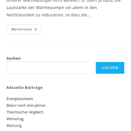
unserer Wärmepumpe nicht aktiviert. Er dient ja dazu, die
Lautstärke der Wärmepumpe vor allem in den
Nachtstunden zu reduzieren, so dass die…
Flüstermodus
Weiterlesen
Suchen
SUCHEN
Aktuelle Beiträge
Energieausweis
Bilanz nach drei Jahren
Thermischer Abgleich
Wintertag
Wartung