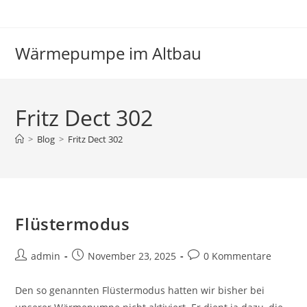
Zum
Inhalt
springen
Wärmepumpe im Altbau
Fritz Dect 302
>
Blog
>
Fritz Dect 302
Flüstermodus
Beitrags-
Beitrag
Beitrags-
admin
November 23, 2025
0 Kommentare
Autor:
veröffentlicht:
Kommentare:
Den so genannten Flüstermodus hatten wir bisher bei