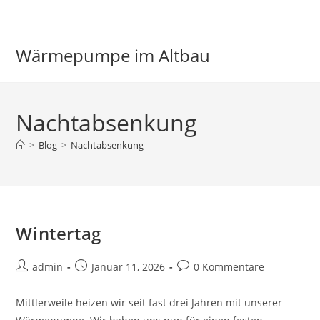
Zum
Inhalt
springen
Wärmepumpe im Altbau
Nachtabsenkung
>
Blog
>
Nachtabsenkung
Wintertag
Beitrags-
Beitrag
Beitrags-
admin
Januar 11, 2026
0 Kommentare
Autor:
veröffentlicht:
Kommentare:
Mittlerweile heizen wir seit fast drei Jahren mit unserer