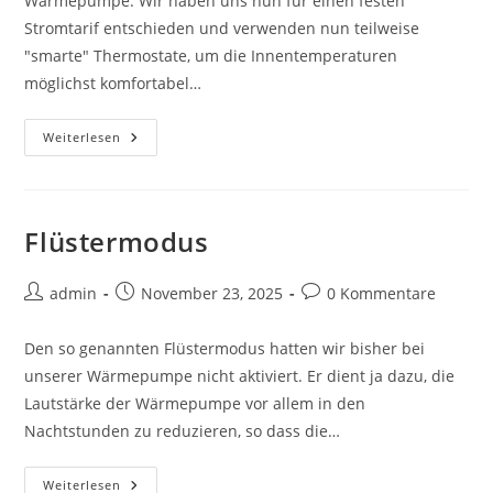
Wärmepumpe. Wir haben uns nun für einen festen
Stromtarif entschieden und verwenden nun teilweise
"smarte" Thermostate, um die Innentemperaturen
möglichst komfortabel…
Wintertag
Weiterlesen
Flüstermodus
Beitrags-
Beitrag
Beitrags-
admin
November 23, 2025
0 Kommentare
Autor:
veröffentlicht:
Kommentare:
Den so genannten Flüstermodus hatten wir bisher bei
unserer Wärmepumpe nicht aktiviert. Er dient ja dazu, die
Lautstärke der Wärmepumpe vor allem in den
Nachtstunden zu reduzieren, so dass die…
Flüstermodus
Weiterlesen