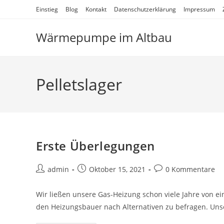
Zum
Einstieg
Blog
Kontakt
Datenschutzerklärung
Impressum
Inhalt
springen
Wärmepumpe im Altbau
Pelletslager
Erste Überlegungen
Beitrags-
Beitrag
Beitrags-
admin
Oktober 15, 2021
0 Kommentare
Autor:
veröffentlicht:
Kommentare:
Wir ließen unsere Gas-Heizung schon viele Jahre von ei
den Heizungsbauer nach Alternativen zu befragen. Un