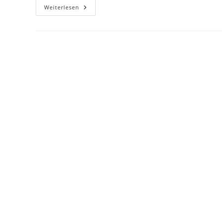
Erste
Weiterlesen
Überlegungen