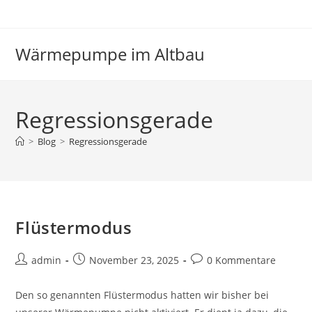
Zum
Inhalt
springen
Wärmepumpe im Altbau
Regressionsgerade
>
Blog
>
Regressionsgerade
Flüstermodus
Beitrags-
Beitrag
Beitrags-
admin
November 23, 2025
0 Kommentare
Autor:
veröffentlicht:
Kommentare:
Den so genannten Flüstermodus hatten wir bisher bei