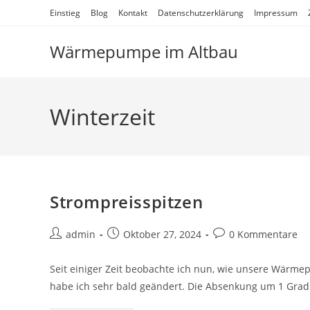
Zum
Einstieg
Blog
Kontakt
Datenschutzerklärung
Impressum
Inhalt
springen
Wärmepumpe im Altbau
Winterzeit
Strompreisspitzen
Beitrags-
Beitrag
Beitrags-
admin
Oktober 27, 2024
0 Kommentare
Autor:
veröffentlicht:
Kommentare:
Seit einiger Zeit beobachte ich nun, wie unsere Wärmep
habe ich sehr bald geändert. Die Absenkung um 1 Grad