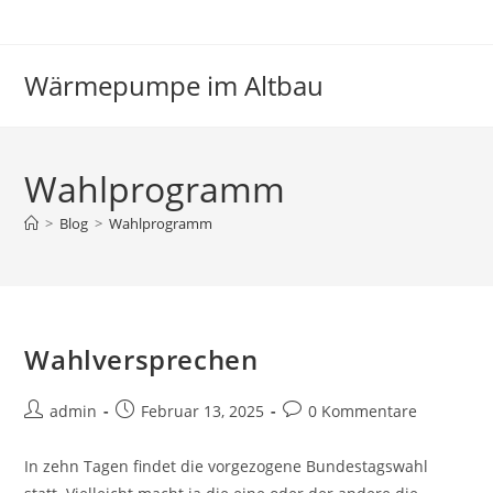
Zum
Inhalt
springen
Wärmepumpe im Altbau
Wahlprogramm
>
Blog
>
Wahlprogramm
Wahlversprechen
Beitrags-
Beitrag
Beitrags-
admin
Februar 13, 2025
0 Kommentare
Autor:
veröffentlicht:
Kommentare:
In zehn Tagen findet die vorgezogene Bundestagswahl