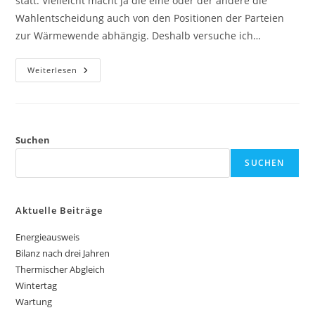
statt. Vielleicht macht ja die eine oder der andere die
Wahlentscheidung auch von den Positionen der Parteien
zur Wärmewende abhängig. Deshalb versuche ich…
Wahlversprechen
Weiterlesen
Suchen
SUCHEN
Aktuelle Beiträge
Energieausweis
Bilanz nach drei Jahren
Thermischer Abgleich
Wintertag
Wartung